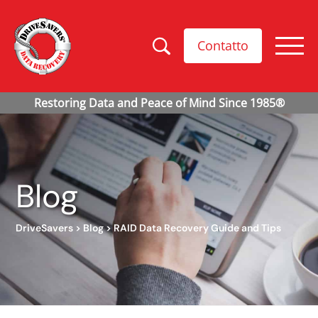
Contatto
Blog
DriveSavers
>
Blog
>
RAID Data Recovery Guide and Tips