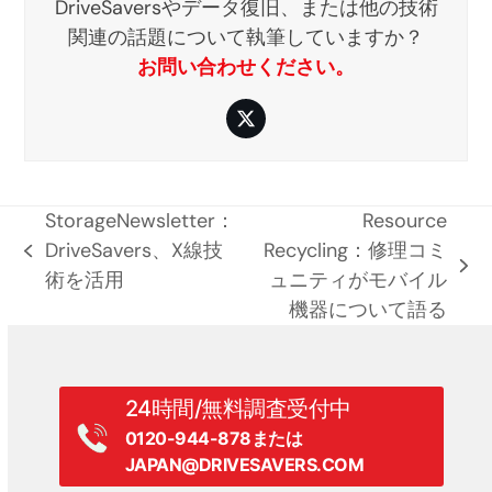
DriveSaversやデータ復旧、または他の技術
関連の話題について執筆していますか？
お問い合わせください。
ツ
イ
ッ
タ
ー
StorageNewsletter：
Resource
DriveSavers、X線技
Recycling：修理コミ
前
次
術を活用
ュニティがモバイル
の
の
機器について語る
記
記
事:
事:
24時間/無料調査受付中
0120-944-878または
JAPAN@DRIVESAVERS.COM