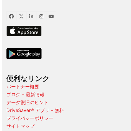
フ
ツ
LinkedIn
イ
ユ
ェ
イ
ン
ー
イ
ッ
ス
チ
ス
タ
タ
ュ
ブ
ー
グ
ー
ッ
ラ
ブ
ク
ム
便利なリンク
パートナー概要
ブログ – 最新情報
データ復旧のヒント
DriveSaver® アプリ – 無料
プライバシーポリシー
サイトマップ