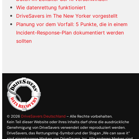
Wie datenrettung funktioniert
DriveSavers im The New Yorker vorgestellt
Planung vor dem Vorfall: 5 Punkte, die in einem
Incident-Response-Plan dokumentiert werden
sollten
© 2026
DriveSavers Deutschland
– Alle Rechte vorbehalten.
Kein Teil dieser Website oder ihres Inhalts darf ohne die ausdrückliche
Genehmigung von DriveSavers verwendet oder reproduziert werden.
DriveSavers, das Rettungsring-Symbol und der Slogan „We can save it“
sind eingetragene Marken von DriveSavers, Inc. Alle anderen Marken sind