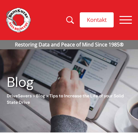
Kontakt
Blog
DriveSavers
>
Blog
>
Tips to Increase the Life of your Solid
State Drive