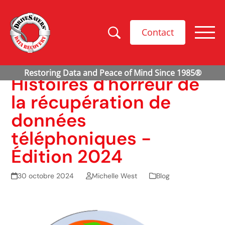
Contact
Histoires d'horreur de
la récupération de
données
téléphoniques -
Édition 2024
30 octobre 2024
Michelle West
Blog