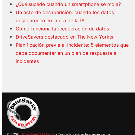
¿Qué sucede cuando un smartphone se moja?
Un acto de desaparición: cuando los datos
desaparecen en la era de la IA
Cómo funciona la recuperación de datos
DriveSavers destacado en The New Yorker
Planificación previa al incidente: 5 elementos que
debe documentar en un plan de respuesta a
incidentes
© 2026
DriveSavers México
- Todos los derechos reservados.