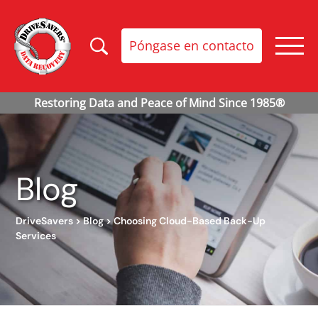
Póngase en contacto
Blog
DriveSavers
>
Blog
>
Choosing Cloud-Based Back-Up
Services