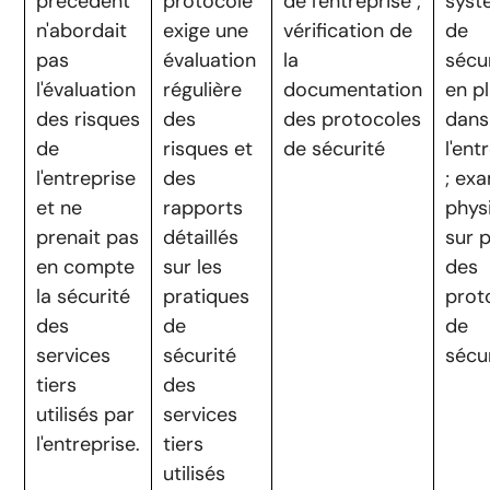
précédent
protocole
de l'entreprise ;
syst
n'abordait
exige une
vérification de
de
pas
évaluation
la
sécu
l'évaluation
régulière
documentation
en p
des risques
des
des protocoles
dans
de
risques et
de sécurité
l'ent
l'entreprise
des
; ex
et ne
rapports
phys
prenait pas
détaillés
sur 
en compte
sur les
des
la sécurité
pratiques
prot
des
de
de
services
sécurité
sécu
tiers
des
utilisés par
services
l'entreprise.
tiers
utilisés