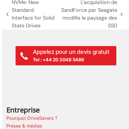
NVMe: New
L'acquisition de
Standard
SandForce par Seagate
poste
prochain
Interface for Solid
modifie le paysage des
précédent:
poste:
State Drives
SSD
Appelez pour un devis gratuit
Tel : +44 20 3048 5486
Entreprise
Pourquoi DriveSavers ?
Presse & médias