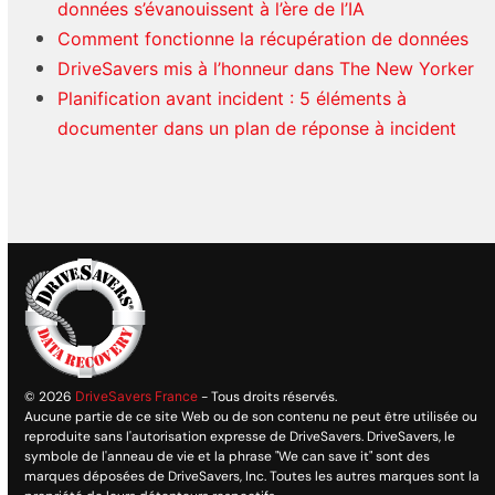
données s’évanouissent à l’ère de l’IA
Comment fonctionne la récupération de données
DriveSavers mis à l’honneur dans The New Yorker
Planification avant incident : 5 éléments à
documenter dans un plan de réponse à incident
© 2026
DriveSavers France
- Tous droits réservés.
Aucune partie de ce site Web ou de son contenu ne peut être utilisée ou
reproduite sans l'autorisation expresse de DriveSavers. DriveSavers, le
symbole de l'anneau de vie et la phrase "We can save it" sont des
marques déposées de DriveSavers, Inc. Toutes les autres marques sont la