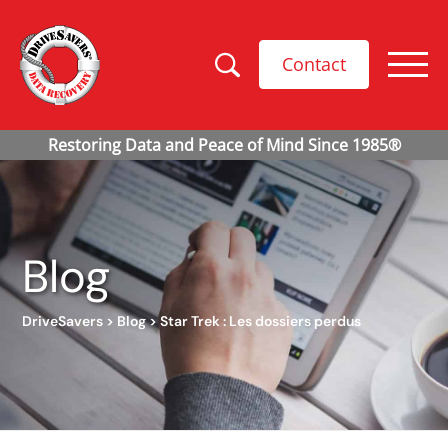
Contact
Blog
DriveSavers
>
Blog
>
Star Trek : Les dossiers perdus