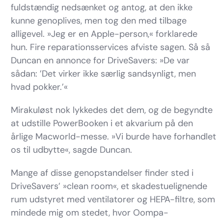
fuldstændig nedsænket og antog, at den ikke
kunne genoplives, men tog den med tilbage
alligevel. »Jeg er en Apple-person,« forklarede
hun. Fire reparationsservices afviste sagen. Så så
Duncan en annonce for DriveSavers: »De var
sådan: ’Det virker ikke særlig sandsynligt, men
hvad pokker.’«
Mirakuløst nok lykkedes det dem, og de begyndte
at udstille PowerBooken i et akvarium på den
årlige Macworld-messe. »Vi burde have forhandlet
os til udbytte«, sagde Duncan.
Mange af disse genopstandelser finder sted i
DriveSavers’ »clean room«, et skadestuelignende
rum udstyret med ventilatorer og HEPA-filtre, som
mindede mig om stedet, hvor Oompa-