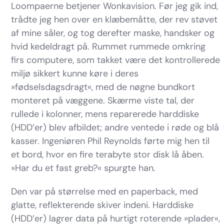
Loompaerne betjener Wonkavision. Før jeg gik ind,
trådte jeg hen over en klæbemåtte, der rev støvet
af mine såler, og tog derefter maske, handsker og
hvid kedeldragt på. Rummet rummede omkring
firs computere, som takket være det kontrollerede
miljø sikkert kunne køre i deres
»fødselsdagsdragt«, med de nøgne bundkort
monteret på væggene. Skærme viste tal, der
rullede i kolonner, mens reparerede harddiske
(HDD’er) blev afbildet; andre ventede i røde og blå
kasser. Ingeniøren Phil Reynolds førte mig hen til
et bord, hvor en fire terabyte stor disk lå åben.
»Har du et fast greb?« spurgte han.
Den var på størrelse med en paperback, med
glatte, reflekterende skiver indeni. Harddiske
(HDD’er) lagrer data på hurtigt roterende »plader«,