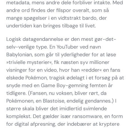
metadata, mens andre dele forbliver intakte. Med
andre ord findes der filspor overalt, som så
mange spøgelser i en vidtstrakt bardo, der
undertiden kan bringes tilbage til livet.
Logisk datagendannelse er den mest gør-det-
selv-venlige type. En YouTuber ved navn
Babylonian, som går til yderligheder for at løse
»trivielle mysterier«, fik næsten syv millioner
visninger for en video, hvor han »redder« en fans
elskede Pokémon, tragisk ødelagt i et forsøg på at
snyde med en Game Boy-gemning femten år
tidligere. (Fansen, nu voksen, bliver rørt, da
Pokémonen, en Blastoise, endelig gendannes.) I
større skala bliver det imidlertid svimlende
komplekst. Det gælder især ransomware, en form
for digital afpresning, der indebærer at kryptere