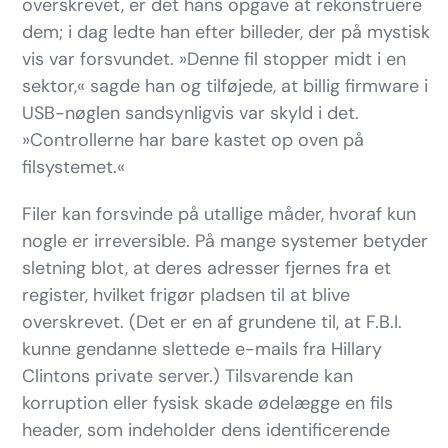
overskrevet, er det hans opgave at rekonstruere
dem; i dag ledte han efter billeder, der på mystisk
vis var forsvundet. »Denne fil stopper midt i en
sektor,« sagde han og tilføjede, at billig firmware i
USB-nøglen sandsynligvis var skyld i det.
»Controllerne har bare kastet op oven på
filsystemet.«
Filer kan forsvinde på utallige måder, hvoraf kun
nogle er irreversible. På mange systemer betyder
sletning blot, at deres adresser fjernes fra et
register, hvilket frigør pladsen til at blive
overskrevet. (Det er en af grundene til, at F.B.I.
kunne gendanne slettede e-mails fra Hillary
Clintons private server.) Tilsvarende kan
korruption eller fysisk skade ødelægge en fils
header, som indeholder dens identificerende