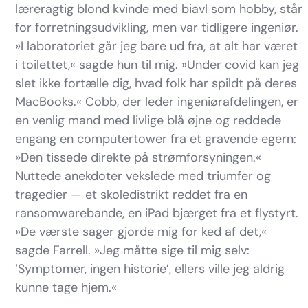
læreragtig blond kvinde med biavl som hobby, står
for forretningsudvikling, men var tidligere ingeniør.
»I laboratoriet går jeg bare ud fra, at alt har været
i toilettet,« sagde hun til mig. »Under covid kan jeg
slet ikke fortælle dig, hvad folk har spildt på deres
MacBooks.« Cobb, der leder ingeniørafdelingen, er
en venlig mand med livlige blå øjne og reddede
engang en computertower fra et gravende egern:
»Den tissede direkte på strømforsyningen.«
Nuttede anekdoter vekslede med triumfer og
tragedier — et skoledistrikt reddet fra en
ransomwarebande, en iPad bjærget fra et flystyrt.
»De værste sager gjorde mig for ked af det,«
sagde Farrell. »Jeg måtte sige til mig selv:
‘Symptomer, ingen historie’, ellers ville jeg aldrig
kunne tage hjem.«