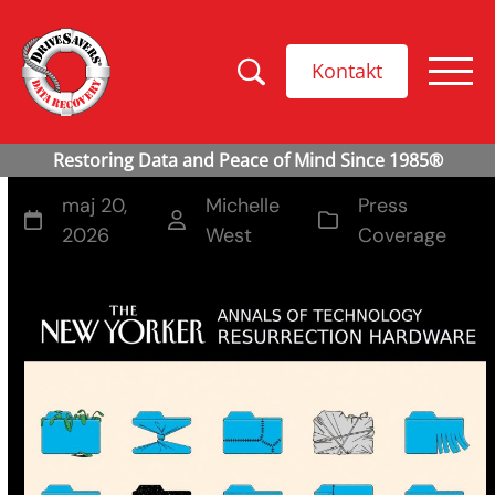
Kontakt
maj 20,
Michelle
Press
2026
West
Coverage