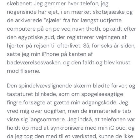
slæbenet: Jeg gemmer hver telefon, jeg
nogensinde har ejet, i en mærket skotøjsæske og
de arkiverede “sjæle” fra for længst udtjente
computere på en pc ved navn thoth, opkaldt efter
den egyptiske gud, der registrerer vejningen af
hjerter på rejsen til efterlivet. Så, for seks år siden,
satte jeg min iPhone på kanten af
badeværelsesvasken, og den faldt og blev knust
mod fliserne.
Den spindelvævslignende skærm blødte farver, og
tastaturet blinkede, som om spøgelsesagtige
fingre forsøgte at gætte min adgangskode. Jeg
vred mig over udgiften, men de immaterielle tab
viste sig langsommere. Jeg indså, at telefonen var
holdt op med at synkronisere med min iCloud, og
da jeg tog den med til et værksted, kunne de ikke