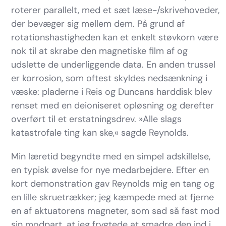
roterer parallelt, med et sæt læse-/skrivehoveder,
der bevæger sig mellem dem. På grund af
rotationshastigheden kan et enkelt støvkorn være
nok til at skrabe den magnetiske film af og
udslette de underliggende data. En anden trussel
er korrosion, som oftest skyldes nedsænkning i
væske: pladerne i Reis og Duncans harddisk blev
renset med en deioniseret opløsning og derefter
overført til et erstatningsdrev. »Alle slags
katastrofale ting kan ske,« sagde Reynolds.
Min læretid begyndte med en simpel adskillelse,
en typisk øvelse for nye medarbejdere. Efter en
kort demonstration gav Reynolds mig en tang og
en lille skruetrækker; jeg kæmpede med at fjerne
en af aktuatorens magneter, som sad så fast mod
sin modpart, at jeg frygtede at smadre den ind i