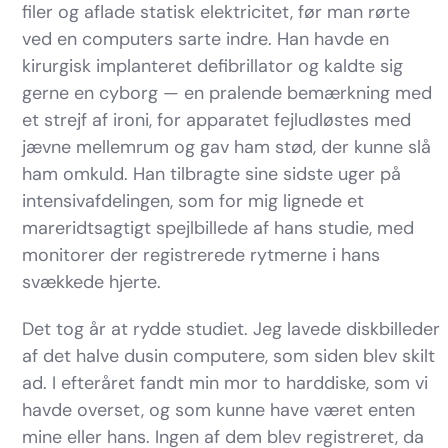
filer og aflade statisk elektricitet, før man rørte
ved en computers sarte indre. Han havde en
kirurgisk implanteret defibrillator og kaldte sig
gerne en cyborg — en pralende bemærkning med
et strejf af ironi, for apparatet fejludløstes med
jævne mellemrum og gav ham stød, der kunne slå
ham omkuld. Han tilbragte sine sidste uger på
intensivafdelingen, som for mig lignede et
mareridtsagtigt spejlbillede af hans studie, med
monitorer der registrerede rytmerne i hans
svækkede hjerte.
Det tog år at rydde studiet. Jeg lavede diskbilleder
af det halve dusin computere, som siden blev skilt
ad. I efteråret fandt min mor to harddiske, som vi
havde overset, og som kunne have været enten
mine eller hans. Ingen af dem blev registreret, da