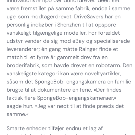
innovationstempo bør donordrevet ideelt set
være fremstillet på samme fabrik, endda i samme
uge, som modtagerdrevet. DriveSavers har en
personlig indkøber i Shenzhen til at opspore
vanskeligt tilgængelige modeller. For forældet
udstyr vender de sig mod eBay og specialiserede
leverandører; én gang måtte Rainger finde et
match til et fyrre år gammelt drev fra en
broderifabrik, som havde drevet en robotarm. Den
vanskeligste kategori kan være noveltyartikler,
såsom det SpongeBob-engangskamera en familie
brugte til at dokumentere en ferie. »Der findes
faktisk flere SpongeBob-engangskameraer,«
sagde hun. »Jeg var nødt til at finde præcis det
samme.«
Smarte enheder tilføjer endnu et lag af