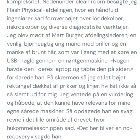
kompleksitet. Nedenunder clean room besøgte jeg
Flash Physical-afdelingen, hvor en håndfuld
ingeniører sad foroverbøjet over loddekolber,
mikroskoper og diverse diagnostiske værktøjer.
Jeg blev mødt af Matt Burger, afdelingslederen, en
venlig, bjørneagtig ung mand med briller og en
manke af brunt hår, som var i gang med at køre en
USB-nøgle gennem en røntgenmaskine. »Nogen
havde den i deres laptop og tabte den på siden,«
forklarede han. På skærmen så jeg et let bøjet
rektangel dækket af prikker og linjer, hvilket ikke så
så slemt ud for mig. Jeg ventede på en vurdering
og håbede, at den kunne have relevans for mine
egne sårede maskiner. Så opdagede han en svag
revne i det lille område af drevet, hvor
hukommelseschippen sad. »Det her bliver en no-
recovery,« sagde han.