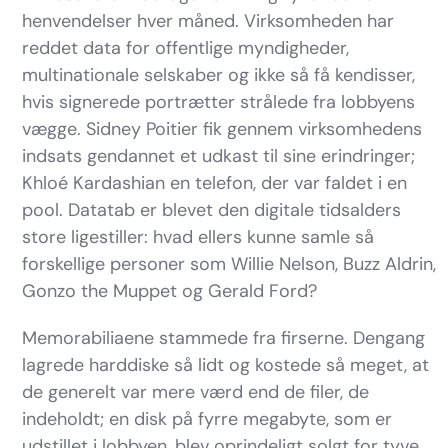
henvendelser hver måned. Virksomheden har
reddet data for offentlige myndigheder,
multinationale selskaber og ikke så få kendisser,
hvis signerede portrætter strålede fra lobbyens
vægge. Sidney Poitier fik gennem virksomhedens
indsats gendannet et udkast til sine erindringer;
Khloé Kardashian en telefon, der var faldet i en
pool. Datatab er blevet den digitale tidsalders
store ligestiller: hvad ellers kunne samle så
forskellige personer som Willie Nelson, Buzz Aldrin,
Gonzo the Muppet og Gerald Ford?
Memorabiliaene stammede fra firserne. Dengang
lagrede harddiske så lidt og kostede så meget, at
de generelt var mere værd end de filer, de
indeholdt; en disk på fyrre megabyte, som er
udstillet i lobbyen, blev oprindeligt solgt for tyve