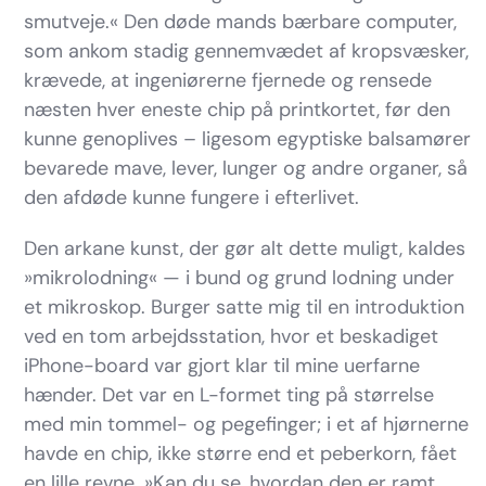
smutveje.« Den døde mands bærbare computer,
som ankom stadig gennemvædet af kropsvæsker,
krævede, at ingeniørerne fjernede og rensede
næsten hver eneste chip på printkortet, før den
kunne genoplives – ligesom egyptiske balsamører
bevarede mave, lever, lunger og andre organer, så
den afdøde kunne fungere i efterlivet.
Den arkane kunst, der gør alt dette muligt, kaldes
»mikrolodning« — i bund og grund lodning under
et mikroskop. Burger satte mig til en introduktion
ved en tom arbejdsstation, hvor et beskadiget
iPhone-board var gjort klar til mine uerfarne
hænder. Det var en L-formet ting på størrelse
med min tommel- og pegefinger; i et af hjørnerne
havde en chip, ikke større end et peberkorn, fået
en lille revne. »Kan du se, hvordan den er ramt