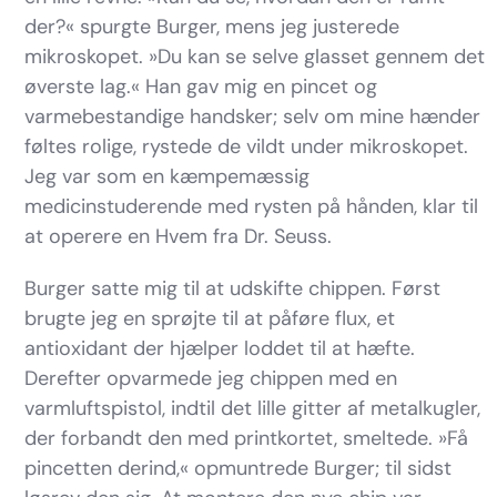
der?« spurgte Burger, mens jeg justerede
mikroskopet. »Du kan se selve glasset gennem det
øverste lag.« Han gav mig en pincet og
varmebestandige handsker; selv om mine hænder
føltes rolige, rystede de vildt under mikroskopet.
Jeg var som en kæmpemæssig
medicinstuderende med rysten på hånden, klar til
at operere en Hvem fra Dr. Seuss.
Burger satte mig til at udskifte chippen. Først
brugte jeg en sprøjte til at påføre flux, et
antioxidant der hjælper loddet til at hæfte.
Derefter opvarmede jeg chippen med en
varmluftspistol, indtil det lille gitter af metalkugler,
der forbandt den med printkortet, smeltede. »Få
pincetten derind,« opmuntrede Burger; til sidst