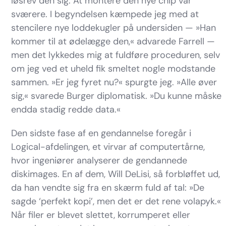
løsrev den sig. At montere den nye chip var
sværere. I begyndelsen kæmpede jeg med at
stencilere nye loddekugler på undersiden — »Han
kommer til at ødelægge den,« advarede Farrell —
men det lykkedes mig at fuldføre proceduren, selv
om jeg ved et uheld fik smeltet nogle modstande
sammen. »Er jeg fyret nu?« spurgte jeg. »Alle øver
sig,« svarede Burger diplomatisk. »Du kunne måske
endda stadig redde data.«
Den sidste fase af en gendannelse foregår i
Logical-afdelingen, et virvar af computertårne,
hvor ingeniører analyserer de gendannede
diskimages. En af dem, Will DeLisi, så forbløffet ud,
da han vendte sig fra en skærm fuld af tal: »De
sagde ‘perfekt kopi’, men det er det rene volapyk.«
Når filer er blevet slettet, korrumperet eller