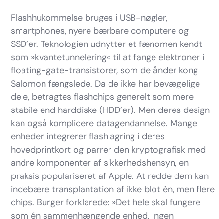
Flashhukommelse bruges i USB-nøgler,
smartphones, nyere bærbare computere og
SSD’er. Teknologien udnytter et fænomen kendt
som »kvantetunnelering« til at fange elektroner i
floating-gate-transistorer, som de ånder kong
Salomon fængslede. Da de ikke har bevægelige
dele, betragtes flashchips generelt som mere
stabile end harddiske (HDD’er). Men deres design
kan også komplicere datagendannelse. Mange
enheder integrerer flashlagring i deres
hovedprintkort og parrer den kryptografisk med
andre komponenter af sikkerhedshensyn, en
praksis populariseret af Apple. At redde dem kan
indebære transplantation af ikke blot én, men flere
chips. Burger forklarede: »Det hele skal fungere
som én sammenhængende enhed. Ingen