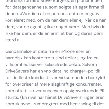
teorem,« fortalte Steve Burgess, en pioner inden
for datagendannelse, som solgte sit eget firma til
duoen. »Værdien af en persons data er negativt
korreleret med, om de har dem eller ej. Når de har
dem, var de egentlig ikke noget værd. Men hvis de
ikke har dem, er de en arm, et ben og deres børn
værd.«
Gendannelse af data fra en iPhone eller en
harddisk kan koste tre tusind dollars, og fra en
virksomhedsserver sekscifrede beløb. Selvom
DriveSavers har en »no data, no charge«-politik
for de fleste kunder, bliver virksomheden beskyldt
for overpriser af mere slagkraftige konkurrenter,
som ofte tilskriver succesen opsigtsvækkende PR-
stunts. (En rival har hånet DriveSavers’ ingeniører
som »klovne i rumdragter« med henvisning til det