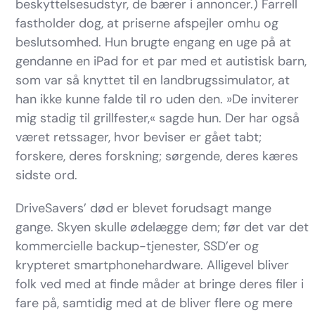
beskyttelsesudstyr, de bærer i annoncer.) Farrell
fastholder dog, at priserne afspejler omhu og
beslutsomhed. Hun brugte engang en uge på at
gendanne en iPad for et par med et autistisk barn,
som var så knyttet til en landbrugssimulator, at
han ikke kunne falde til ro uden den. »De inviterer
mig stadig til grillfester,« sagde hun. Der har også
været retssager, hvor beviser er gået tabt;
forskere, deres forskning; sørgende, deres kæres
sidste ord.
DriveSavers’ død er blevet forudsagt mange
gange. Skyen skulle ødelægge dem; før det var det
kommercielle backup-tjenester, SSD’er og
krypteret smartphonehardware. Alligevel bliver
folk ved med at finde måder at bringe deres filer i
fare på, samtidig med at de bliver flere og mere