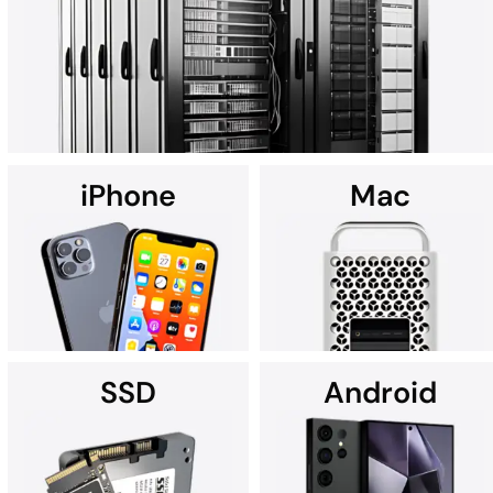
iPhone
Mac
DriveSavers specialiserer sig i skræddersyede løsninger til
datagendannelse fra alle typer højkapacitetsservere, herunder
RAID, NAS, SAN og servere med flere diske.
SSD
Android
Det er ikke underligt, at
Leder du efter
Apple-serviceudbydere ofte
datagendannelse til din
anbefaler DriveSavers.