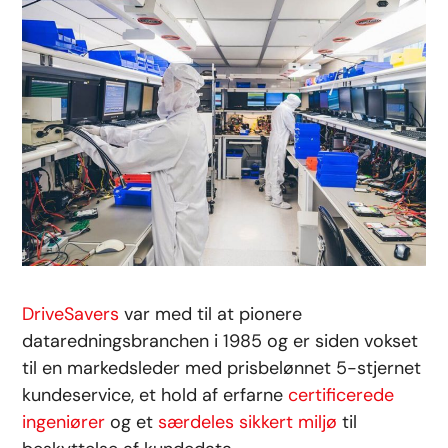
DriveSavers
var med til at pionere
dataredningsbranchen i 1985 og er siden vokset
til en markedsleder med prisbelønnet 5-stjernet
kundeservice, et hold af erfarne
certificerede
ingeniører
og et
særdeles sikkert miljø
til