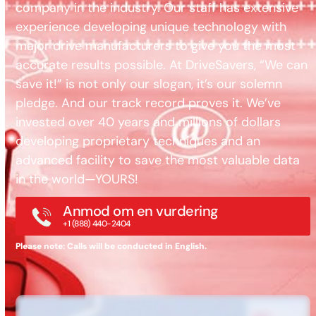
company in the industry. Our staff has extensive
experience developing unique technology with
major drive manufacturers to give you the most
accurate results possible. At DriveSavers, “We can
save it!” is not only our slogan, it’s our solemn
pledge. And our track record proves it. We’ve
invested over 40 years and millions of dollars
developing proprietary techniques and an
advanced facility to save the most valuable data
in the world—YOURS!
Anmod om en vurdering
+1 (888) 440-2404
Please note: Calls will be conducted in English.