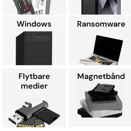
iPhone? Vi står klar til at
hjælpe.
Windows
Ransomware
Har du brug for avanceret
DriveSavers gendanner alle
gendannelse af SSD-data?
typer smartphone-data –
DriveSavers leverer
herunder billeder, kontakter
ekspertise i verdensklasse.
og SMS-beskeder.
Flytbare
Magnetbånd
medier
Gendannelse af data fra alle
enheder, der kører Microsoft
Gendan data efter et
Windows.
ransomware-angreb.
Kontakt DriveSavers for
hjælp.