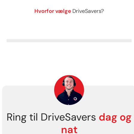
DriveSavers gendanner data
Hvorfor vælge
DriveSavers?
sikkert fra alle typer
Gendannelse af data fra alle
båndlagermedier.
former for flytbare
lagermedier.
Ring til DriveSavers
dag og
nat