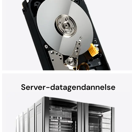
Server-datagendannelse
Harddiske (HDD'er) i bærbare computere, stationære
computere, eksterne enheder og heliumdrev kan miste data
pga. hardwarefejl, fysisk skade, malware og meget mere. Uanset
om det er en Mac, Windows-PC eller et RAID-system – alle
HDD-gendannelser udføres i DriveSavers' avancerede renrum.