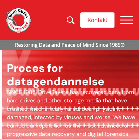
Kontakt
Proces for
datagendannelse
SINCE 1985, DriveSavers has recovered data from
hard drives and other storage media that have
crashed, mechanically failed, been physically
damaged, infected by viruses and worse. We have
earned our reputation as the most advanced and
progressive data recovery and digital forensics