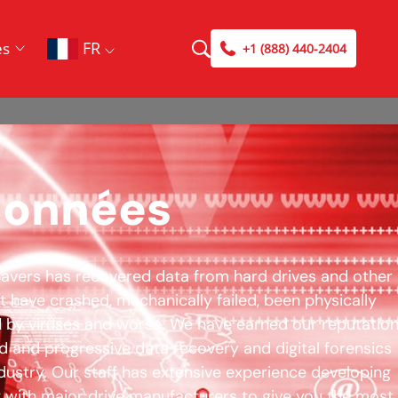
FR
es
+1 (888) 440-2404
données
Savers has recovered data from hard drives and other
 have crashed, mechanically failed, been physically
 by viruses and worse. We have earned our reputation
 and progressive data recovery and digital forensics
dustry. Our staff has extensive experience developing
 with major drive manufacturers to give you the most