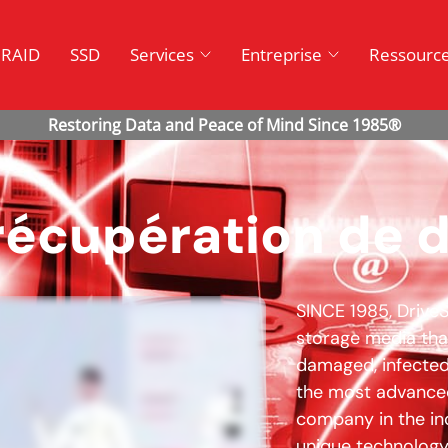
RAID
SSD
Services
Entreprise
Ressourc
récupération de 
SINCE 1985, Drive
storage media that
damaged, infected
the most advanced
company in the in
unique technology