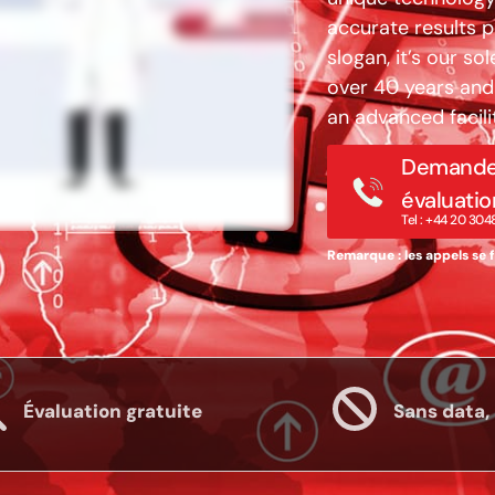
accurate results p
slogan, it’s our s
over 40 years and 
an advanced facil
Demande
évaluatio
Tel : +44 20 30
Remarque : les appels se f
Évaluation gratuite
Sans data, 