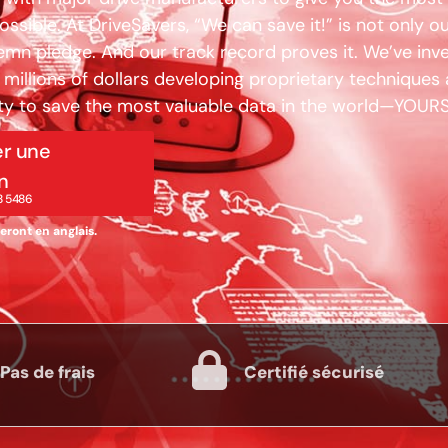
ossible. At DriveSavers, “We can save it!” is not only o
olemn pledge. And our track record proves it. We’ve inv
millions of dollars developing proprietary techniques
ity to save the most valuable data in the world—YOURS
r une
n
48 5486
eront en anglais.
Pas de frais
Certifié sécurisé