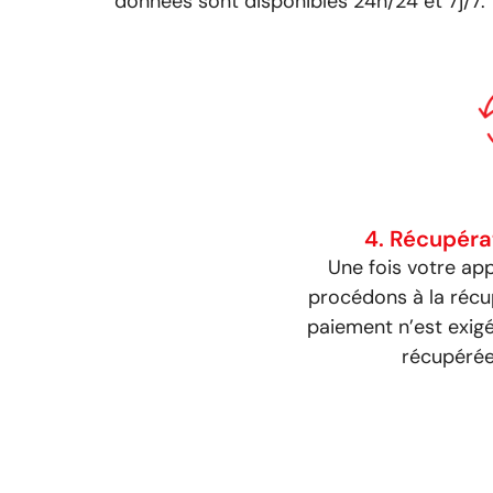
données sont disponibles 24h/24 et 7j/7.
4. Récupéra
Une fois votre ap
procédons à la récu
paiement n’est exig
récupérée