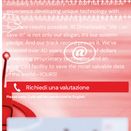
company in the industry. Our staff has extensive
experience developing unique technology with
major drive manufacturers to give you the most
accurate results possible. At DriveSavers, “We can
save it!” is not only our slogan, it’s our solemn
pledge. And our track record proves it. We’ve
invested over 40 years and millions of dollars
developing proprietary techniques and an
advanced facility to save the most valuable data
in the world—YOURS!
Richiedi una valutazione
Please note: Calls will be conducted in English.