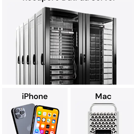
Gli hard disk (HDD) presenti in laptop, desktop, dispositivi
esterni e dischi a elio possono subire perdite di dati a causa di
guasti hardware, danni fisici, malware e altro. Che si tratti di un
Mac, un PC Windows o di un sistema RAID, tutti i recuperi HDD
vengono eseguiti nella Cleanroom all’avanguardia di DriveSavers.
iPhone
Mac
Con soluzioni personalizzate, DriveSavers è specializzata nel
recupero dati da server ad alta capacità, inclusi sistemi RAID,
NAS, SAN e configurazioni con più dischi.