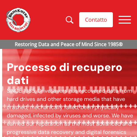
Contatto
Processo di recupero
dati
SINCE 1985, DriveSavers has recovered data from
hard drives and other storage media that have
crashed, mechanically failed, been physically
damaged, infected by viruses and worse. We have
earned our reputation as the most advanced and
progressive data recovery and digital forensics