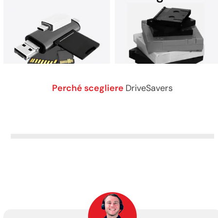
dispositivo che utilizza
Recupera i dati dopo un
Microsoft Windows.
attacco ransomware.
Contatta DriveSavers per
assistenza.
Perché scegliere
DriveSavers
Recupero dati da qualsiasi
DriveSavers recupera in
supporto di memoria
sicurezza dati da tutti i tipi di
rimovibile.
nastri magnetici.