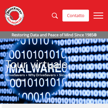
Contatto
Tour virtuale
DriveSavers
>
Why DriveSavers
>
Sicurezza Certificata
>
Tour virtuale