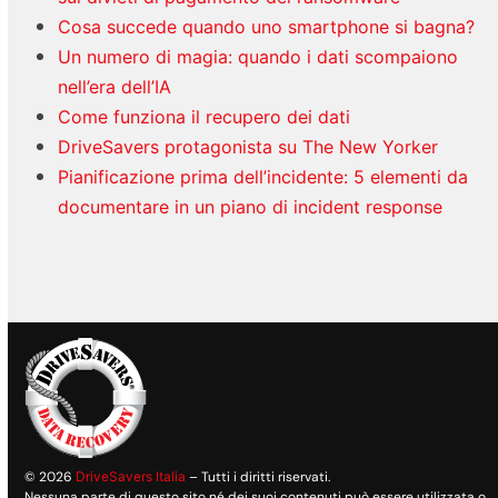
Cosa succede quando uno smartphone si bagna?
Un numero di magia: quando i dati scompaiono
nell’era dell’IA
Come funziona il recupero dei dati
DriveSavers protagonista su The New Yorker
Pianificazione prima dell’incidente: 5 elementi da
documentare in un piano di incident response
© 2026
DriveSavers Italia
– Tutti i diritti riservati.
Nessuna parte di questo sito né dei suoi contenuti può essere utilizzata o