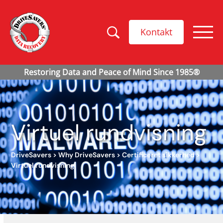
Kontakt
Virtuel rundvisning
DriveSavers
>
Why DriveSavers
>
Certificeret sikkerhed
>
Virtuel rundvisning