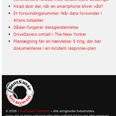
Hvad sker der, når en smartphone bliver våd?
Et forsvindingsnummer: Når data forsvinder i
AI'ens tidsalder
Sådan fungerer datagendannelse
DriveSavers omtalt i The New Yorker
Planlægning før en hændelse: 5 ting, der bør
dokumenteres i en incident response-plan
© 2026
DriveSavers Danmark
– Alle rettigheder forbeholdes.
Ingen del af dette websted eller dets indhold må bruges eller gengives