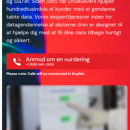
og SSD’er. Siden 1985 har DriveSavers hjulpet
hundredtusindvis af kunder med at gendanne
tabte data. Vores eksperttjenester inden for
datagendannelse af eksterne drev er designet til
at hjælpe dig med at få dine data tilbage hurtigt
og sikkert.
Anmod om en vurdering
+1 (888) 440-2404
Please note: Calls will be conducted in English.