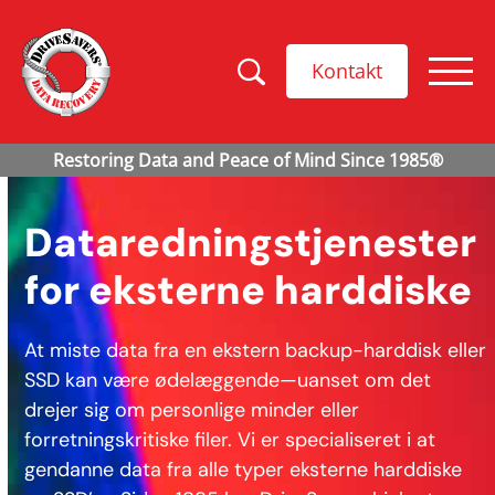
Kontakt
Dataredningstjenester
for eksterne harddiske
At miste data fra en ekstern backup-harddisk eller
SSD kan være ødelæggende—uanset om det
drejer sig om personlige minder eller
forretningskritiske filer. Vi er specialiseret i at
gendanne data fra alle typer eksterne harddiske