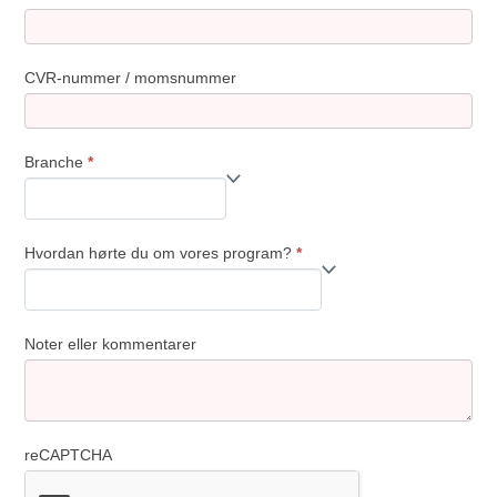
CVR-nummer / momsnummer
Branche
*
Hvordan hørte du om vores program?
*
Hvordan
hørte
du
Noter eller kommentarer
om
vores
program?
reCAPTCHA