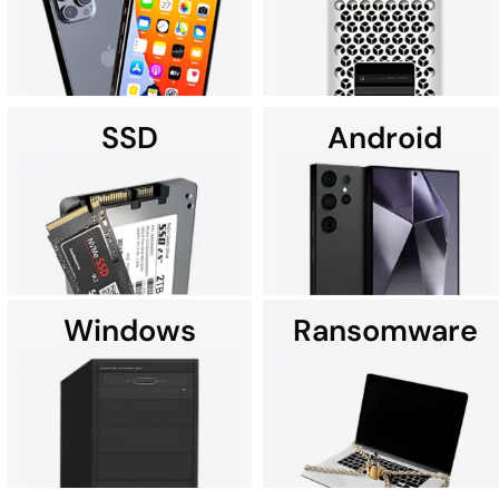
RAID, NAS, SAN og servere med flere diske.
SSD
Android
Det er ikke underligt, at
Leder du efter
Apple-serviceudbydere ofte
datagendannelse til din
anbefaler DriveSavers.
iPhone? Vi står klar til at
hjælpe.
Windows
Ransomware
Har du brug for avanceret
DriveSavers gendanner alle
gendannelse af SSD-data?
typer smartphone-data –
DriveSavers leverer
herunder billeder, kontakter
ekspertise i verdensklasse.
og SMS-beskeder.