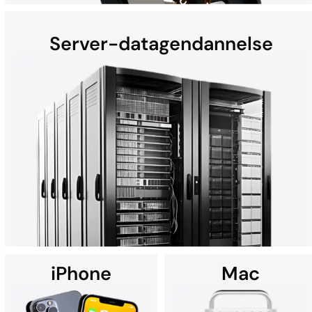
Server-datagendannelse
Harddiske (HDD'er) i bærbare computere, stationære
computere, eksterne enheder og heliumdrev kan miste data
pga. hardwarefejl, fysisk skade, malware og meget mere. Uanset
om det er en Mac, Windows-PC eller et RAID-system – alle
HDD-gendannelser udføres i DriveSavers' avancerede renrum.
iPhone
Mac
DriveSavers specialiserer sig i skræddersyede løsninger til
datagendannelse fra alle typer højkapacitetsservere, herunder