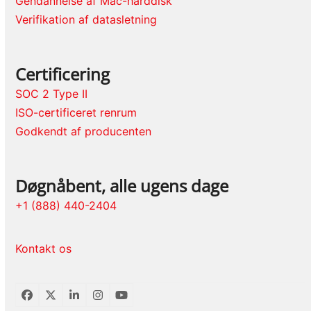
Gendannelse af Mac-harddisk
Verifikation af datasletning
Certificering
SOC 2 Type II
ISO-certificeret renrum
Godkendt af producenten
Døgnåbent, alle ugens dage
+1 (888) 440-2404
Kontakt os
Facebook
Twitter
LinkedIn
Instagram
YouTube