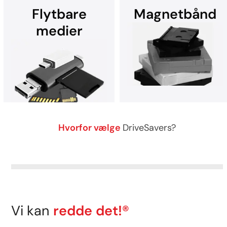
Flytbare
Magnetbånd
medier
Gendannelse af data fra alle
enheder, der kører Microsoft
Gendan data efter et
Windows.
ransomware-angreb.
Kontakt DriveSavers for
hjælp.
DriveSavers gendanner data
Hvorfor vælge
DriveSavers?
sikkert fra alle typer
Gendannelse af data fra alle
båndlagermedier.
former for flytbare
lagermedier.
Vi kan
redde det!®