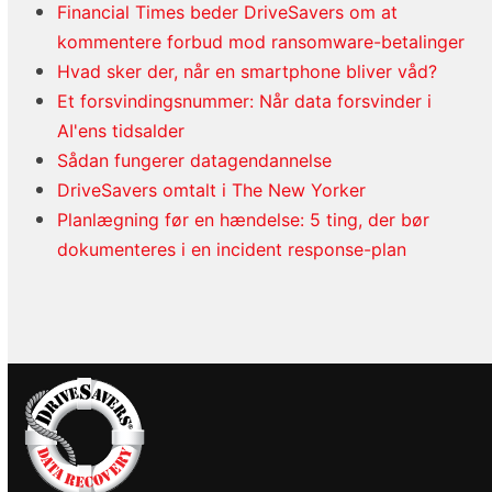
Financial Times beder DriveSavers om at
kommentere forbud mod ransomware-betalinger
Hvad sker der, når en smartphone bliver våd?
Et forsvindingsnummer: Når data forsvinder i
AI'ens tidsalder
Sådan fungerer datagendannelse
DriveSavers omtalt i The New Yorker
Planlægning før en hændelse: 5 ting, der bør
dokumenteres i en incident response-plan