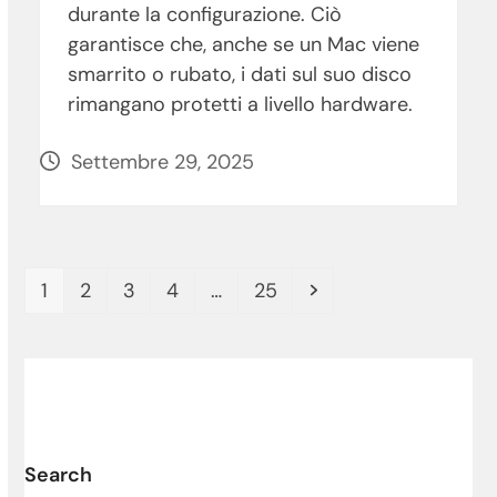
durante la configurazione. Ciò
garantisce che, anche se un Mac viene
smarrito o rubato, i dati sul suo disco
rimangano protetti a livello hardware.
Settembre 29, 2025
Pagina
Pagina
Pagina
Pagina
Pagina
Successivo
1
2
3
4
…
25
Search