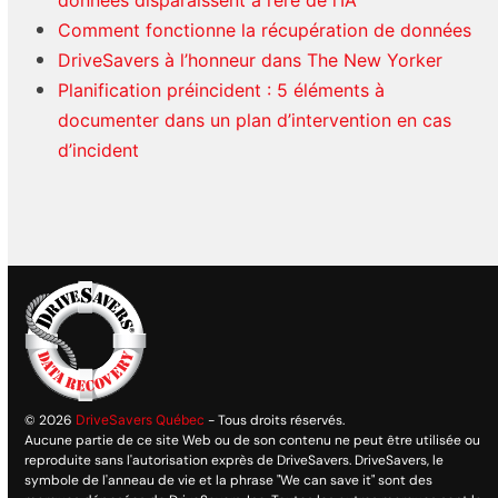
données disparaissent à l’ère de l’IA
Comment fonctionne la récupération de données
DriveSavers à l’honneur dans The New Yorker
Planification préincident : 5 éléments à
documenter dans un plan d’intervention en cas
d’incident
© 2026
DriveSavers Québec
- Tous droits réservés.
Aucune partie de ce site Web ou de son contenu ne peut être utilisée ou
reproduite sans l'autorisation exprès de DriveSavers. DriveSavers, le
symbole de l'anneau de vie et la phrase "We can save it" sont des