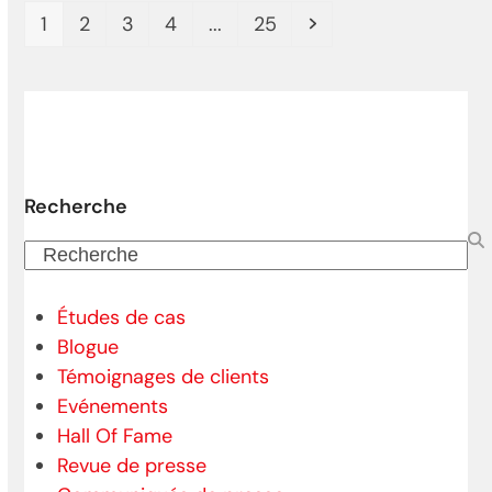
Page
Page
Page
Page
Page
Next
1
2
3
4
...
25
Recherche
Recherche
Études de cas
Blogue
Témoignages de clients
Evénements
Hall Of Fame
Revue de presse