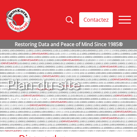
Contactez
Plan du site
DriveSavers
>
Plan du site