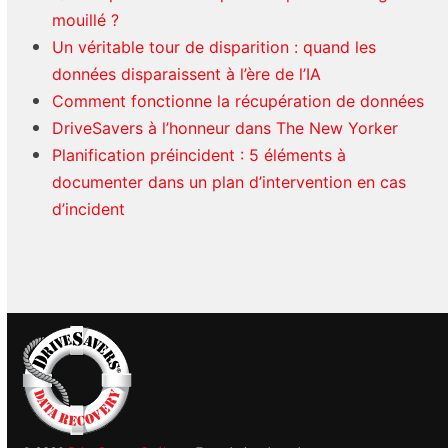
mouillé ?
Un véritable tour de disparition : quand les
données disparaissent à l’ère de l’IA
Comment fonctionne la récupération de données
DriveSavers à l’honneur dans The New Yorker
Planification préincident : 5 éléments à
documenter dans un plan d’intervention en cas
d’incident