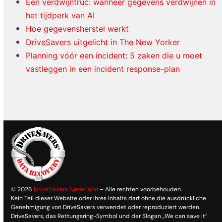
Een verdwijntruc: wanneer gegevens verdwijnen in
het tijdperk van AI
Hoe gegevensherstel werkt
DriveSavers uitgelicht in The New Yorker
Planning vóór een incident: 5 zaken die u moet
vastleggen in een incident response-plan
© 2026
DriveSavers Nederland
– Alle rechten voorbehouden.
Kein Teil dieser Website oder ihres Inhalts darf ohne die ausdrückliche
Genehmigung von DriveSavers verwendet oder reproduziert werden.
DriveSavers, das Rettungsring-Symbol und der Slogan „We can save it“