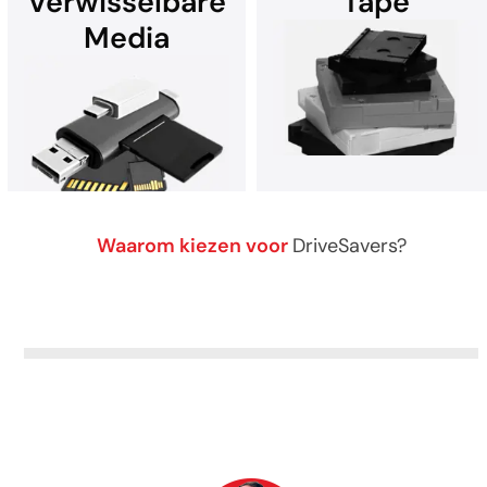
Verwisselbare
Tape
Media
Gegevensherstel van elk
Gegevens herstellen na een
apparaat dat op Microsoft
ransomware-aanval? Neem
Windows draait.
contact op met DriveSavers.
DriveSavers herstelt
Waarom kiezen voor
DriveSavers?
Gegevensherstel van alle
gegevens veilig van alle type
verwisselbare opslagmedia.
tapemedia.