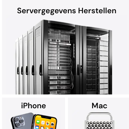
Servergegevens Herstellen
Harde schijven (HDD's) in laptops, desktops, externe apparaten
en heliumschijven kunnen gegevens verliezen door
hardwarestoringen, fysieke schade, malware en meer. Of het nu
om een Mac, Windows-computer of RAID-systeem gaat – alle
HDD-herstel vindt plaats in de geavanceerde Cleanroom van
DriveSavers.
iPhone
Mac
DriveSavers biedt op maat gemaakte oplossingen voor het
herstellen van gegevens van high-capacity servers zoals RAID,
NAS, SAN en servers met meerdere schijven.