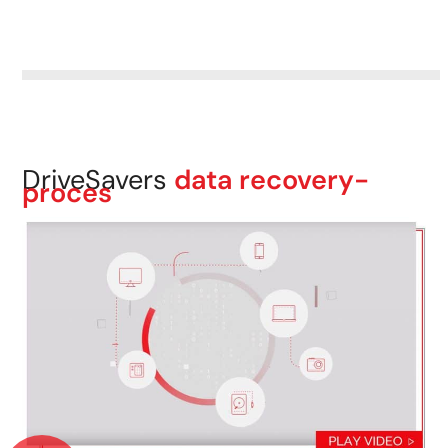
DriveSavers
data recovery-
proces