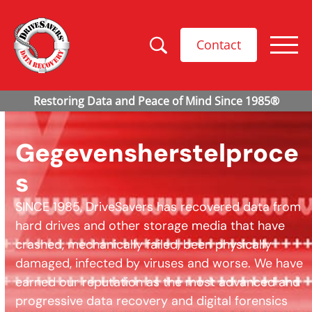
Contact
Gegevensherstelproce
s
SINCE 1985, DriveSavers has recovered data from
hard drives and other storage media that have
crashed, mechanically failed, been physically
damaged, infected by viruses and worse. We have
earned our reputation as the most advanced and
progressive data recovery and digital forensics