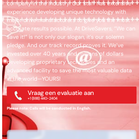
company in the industry. Our staff has extensive
experience developing unique technology with
major drive manufacturers to give you the most
accurate results possible. At DriveSavers, “We can
save it!” is not only our slogan, it’s our solemn
pledge. And our track record proves it. We’ve
invested over 40 years and millions of dollars
developing proprietary techniques and an
advanced facility to save the most valuable data
in the world—YOURS!
Vraag een evaluatie aan
+1 (888) 440-2404
Please note: Calls will be conducted in English.