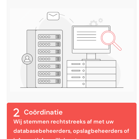
Coördinatie
Wij stemmen rechtstreeks af met uw
databasebeheerders, opslagbeheerders of