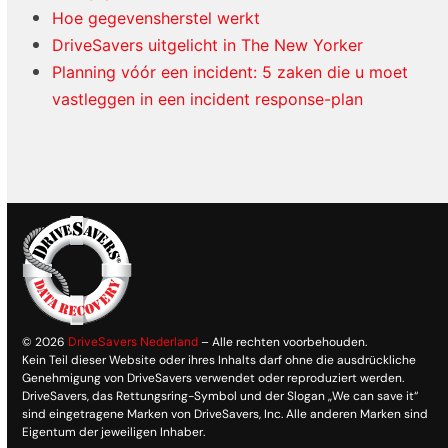
Hoe gegevensherstel werkt
DriveSavers uitgelicht in The New Yorker
Planning vóór een incident: 5 zaken die u moet
vastleggen in een incident response-plan
© 2026
DriveSavers Nederland
– Alle rechten voorbehouden.
Kein Teil dieser Website oder ihres Inhalts darf ohne die ausdrückliche
Genehmigung von DriveSavers verwendet oder reproduziert werden.
DriveSavers, das Rettungsring-Symbol und der Slogan „We can save it“
sind eingetragene Marken von DriveSavers, Inc. Alle anderen Marken sind
Eigentum der jeweiligen Inhaber.