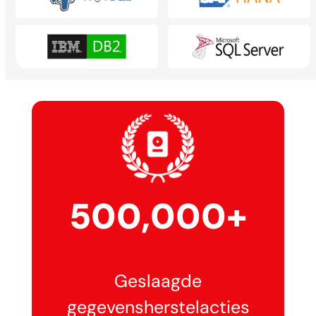
500,000+
Geslaagde
gegevensherstelacties