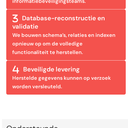
informatiebeveiligingsteams.
Database-reconstructie en
validatie
We bouwen schema’s, relaties en indexen
opnieuw op om de volledige
functionaliteit te herstellen.
Beveiligde levering
Herstelde gegevens kunnen op verzoek
worden versleuteld.