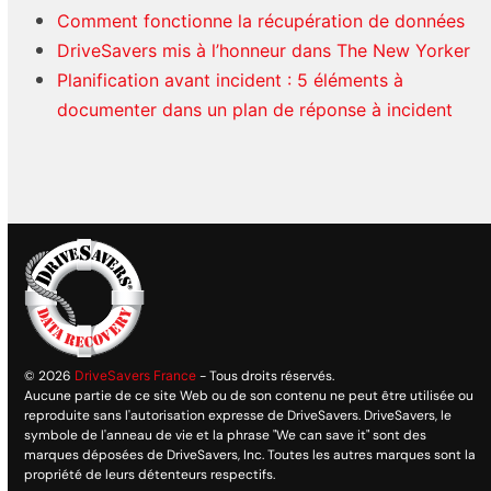
Comment fonctionne la récupération de données
DriveSavers mis à l’honneur dans The New Yorker
Planification avant incident : 5 éléments à
documenter dans un plan de réponse à incident
© 2026
DriveSavers France
- Tous droits réservés.
Aucune partie de ce site Web ou de son contenu ne peut être utilisée ou
reproduite sans l'autorisation expresse de DriveSavers. DriveSavers, le
symbole de l'anneau de vie et la phrase "We can save it" sont des
marques déposées de DriveSavers, Inc. Toutes les autres marques sont la
propriété de leurs détenteurs respectifs.