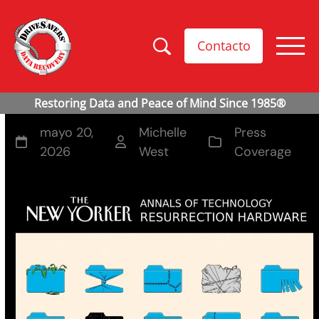
Contacto
mayo 20,
Michelle
Press
2026
West
Coverage