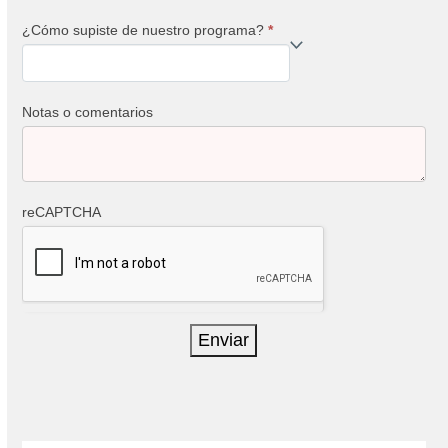
¿Cómo supiste de nuestro programa?
*
¿Cómo
supiste
de
Notas o comentarios
nuestro
programa?
reCAPTCHA