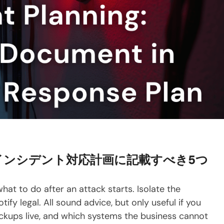
インシデント対応計画に記載すべき5つ
at to do after an attack starts. Isolate the
tify legal. All sound advice, but only useful if you
ckups live, and which systems the business cannot