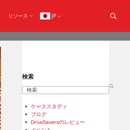
JP
リソース
検索
検
索
ケーススタディ
ブログ
DriveSaversのレビュー