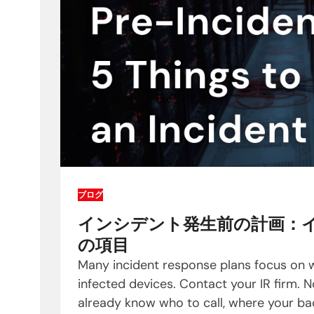
ブログ
インシデント発生前の計画：
の項目
Many incident response plans focus on wh
infected devices. Contact your IR firm. No
already know who to call, where your ba