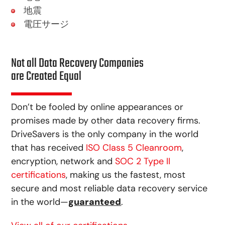
地震
電圧サージ
Not all Data Recovery Companies
are Created Equal
Don’t be fooled by online appearances or
promises made by other data recovery firms.
DriveSavers is the only company in the world
that has received
ISO Class 5 Cleanroom
,
encryption, network and
SOC 2 Type II
certifications
, making us the fastest, most
secure and most reliable data recovery service
in the world—
guaranteed
.