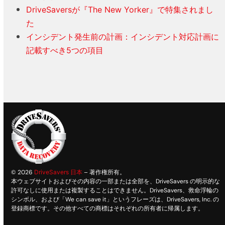
DriveSaversが『The New Yorker』で特集されまし
た
インシデント発生前の計画：インシデント対応計画に
記載すべき5つの項目
© 2026
DriveSavers 日本
– 著作権所有。
本ウェブサイトおよびその内容の一部または全部を、DriveSavers の明示的な
許可なしに使用または複製することはできません。DriveSavers、救命浮輪の
シンボル、および「We can save it」というフレーズは、DriveSavers, Inc. の
登録商標です。その他すべての商標はそれぞれの所有者に帰属します。