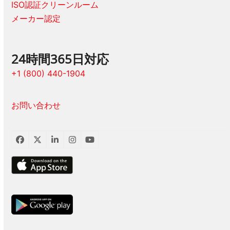
ISO認証クリーンルーム
メーカー認定
24時間365日対応
+1 (800) 440-1904
お問い合わせ
フ
ツ
LinkedIn
イ
ユ
ェ
イ
ン
ー
イ
ッ
ス
チ
ス
タ
タ
ュ
ブ
ー
グ
ー
ッ
ラ
ブ
ク
ム