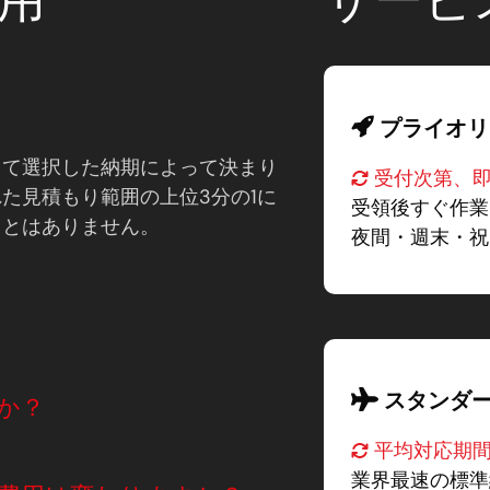
プライオリ
して選択した納期によって決まり
受付次第、
た見積もり範囲の上位3分の1に
受領後すぐ作業
ことはありません。
夜間・週末・祝
スタンダ
か？
平均対応期間
業界最速の標準