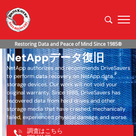
NetAppデータ復旧
NetApp authorizes and recommends DriveSavers
to perform data recovery on NetApp data
storage devices. Our work will not void your
original warranty. Since 1985, DriveSavers has
recovered data from hard drives and other
storage media that have crashed, mechanically
failed, experienced physical damage, and worse.
調査はこちら