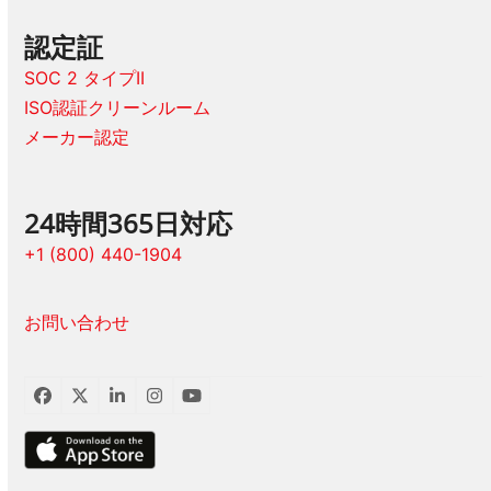
認定証
SOC 2 タイプII
ISO認証クリーンルーム
メーカー認定
24時間365日対応
+1 (800) 440-1904
お問い合わせ
フ
ツ
LinkedIn
イ
ユ
ェ
イ
ン
ー
イ
ッ
ス
チ
ス
タ
タ
ュ
ブ
ー
グ
ー
ッ
ラ
ブ