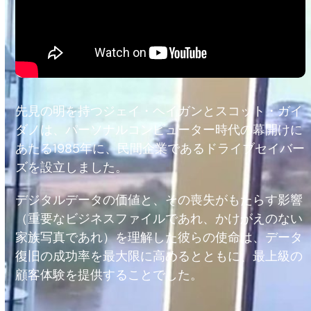
先見の明を持つジェイ・ヘイガンとスコット・ガイ
ダノは、パーソナルコンピューター時代の幕開けに
あたる1985年に、民間企業であるドライブセイバー
ズを設立しました。
デジタルデータの価値と、その喪失がもたらす影響
（重要なビジネスファイルであれ、かけがえのない
家族写真であれ）を理解した彼らの使命は、データ
復旧の成功率を最大限に高めるとともに、最上級の
顧客体験を提供することでした。