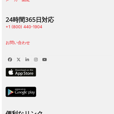
24時間365日対応
+1 (800) 440-1904
お問い合わせ
フ
ツ
LinkedIn
イ
ユ
ェ
イ
ン
ー
イ
ッ
ス
チ
ス
タ
タ
ュ
ブ
ー
グ
ー
ッ
ラ
ブ
ク
ム
便利なリンク