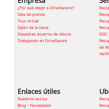
Empresa
Ser
¿Por qué elegir a DriveSavers?
Recu
Sala de prensa
Recu
Tour virtual
Recu
Salón de la fama
Recu
Desastres bizarros de discos
SSD
Trabajando en DriveSavers
Recu
de M
Verif
Enlaces útiles
Ub
Nuestros socios
Recu
Blog – Novedades
Recu