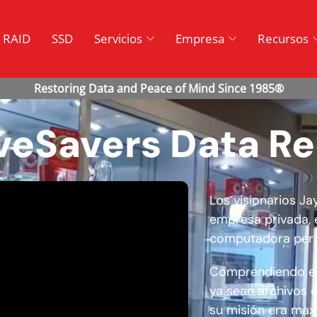
RAID
SSD
Servicios
Empresa
Recursos
veSavers Data R
Los visionarios J
empresa privada, 
computadora pers
Comprendiendo el 
ya sean archivos e
su misión era maxi