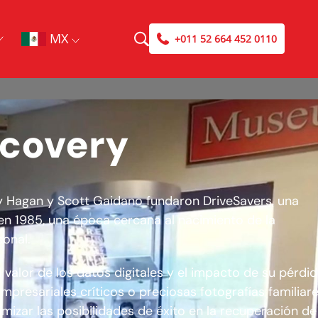
MX
+011 52 664 452 0110
ecovery
ay Hagan y Scott Gaidano fundaron DriveSavers, una
en 1985, una época cercana al nacimiento de la
onal.
valor de los datos digitales y el impacto de su pérdi
mpresariales críticos o preciosas fotografías familiar
mizar las posibilidades de éxito en la recuperación de