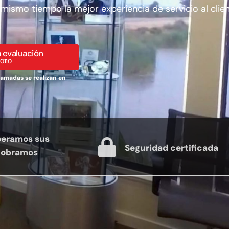
 mismo tiempo la mejor experiencia de servicio al clien
a evaluación
 0110
lamadas se realizan en
peramos sus
Seguridad certificada
 cobramos