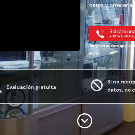
datos y ofrecer al
Solicite un
+011 52 664 452
Tenga en cuenta que las l
inglés.
Si no recu
Evaluación gratuita
datos, no