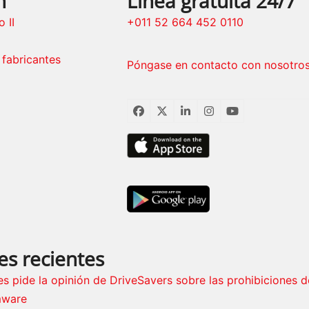
n
Línea gratuita 24/7
 II
+011 52 664 452 0110
 fabricantes
Póngase en contacto con nosotro
Facebook
Twitter
LinkedIn
Instagram
YouTube
es recientes
es pide la opinión de DriveSavers sobre las prohibiciones d
mware