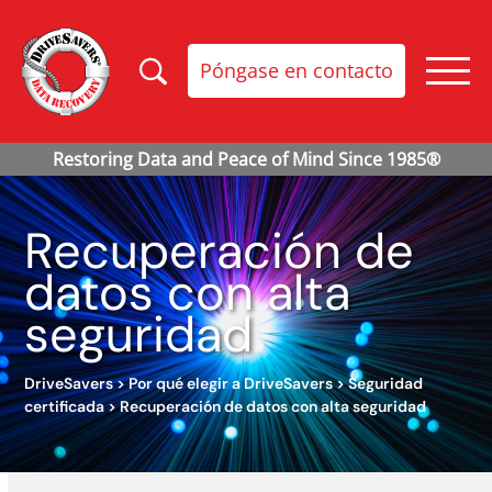
Póngase en contacto
Recuperación de
datos con alta
seguridad
DriveSavers
>
Por qué elegir a DriveSavers
>
Seguridad
certificada
>
Recuperación de datos con alta seguridad