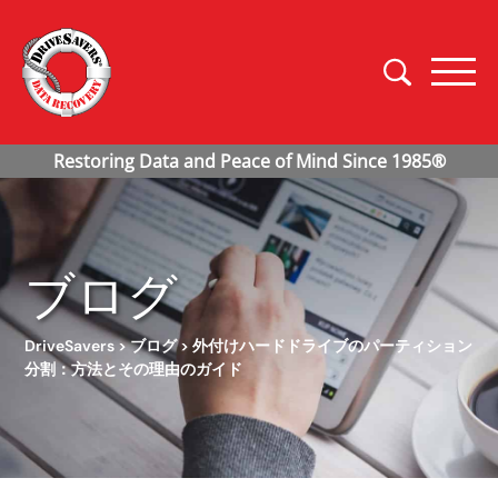
ブログ
DriveSavers
>
ブログ
>
外付けハードドライブのパーティション
分割：方法とその理由のガイド