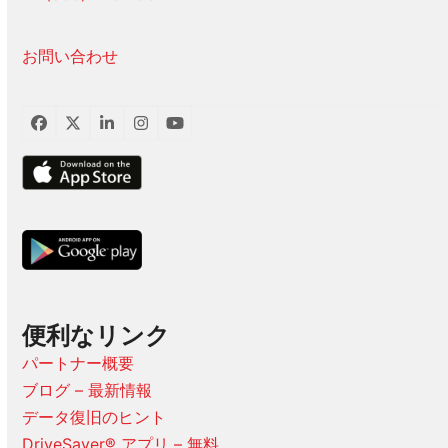
お問い合わせ
フ
ツ
LinkedIn
イ
ユ
ェ
イ
ン
ー
イ
ッ
ス
チ
ス
タ
タ
ュ
ブ
ー
グ
ー
ッ
ラ
ブ
ク
ム
便利なリンク
パートナー概要
ブログ – 最新情報
データ復旧のヒント
DriveSaver® アプリ – 無料