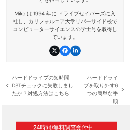
Mike は 1994 年に ドライブセイバーズに入
社し、カリフォルニア大学リバーサイド校で
コンピューターサイエンスの学士号を取得し
ています。
ツ
フ
LinkedIn
イ
ェ
ッ
イ
タ
ス
ー
ブ
ハードドライブの短時間
ハードドライ
ッ
ク
DSTチェックに失敗しまし
ブを取り外す6
前
次
たか？対処方法はこちら
つの簡単な手
の
の
順
記
記
事:
事:
24時間/無料調査受付中