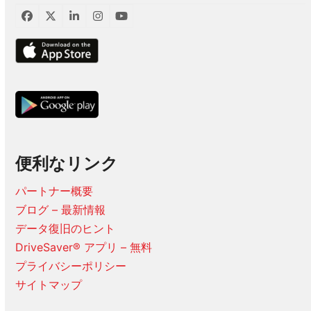
フ
ツ
LinkedIn
イ
ユ
ェ
イ
ン
ー
イ
ッ
ス
チ
ス
タ
タ
ュ
ブ
ー
グ
ー
ッ
ラ
ブ
ク
ム
便利なリンク
パートナー概要
ブログ – 最新情報
データ復旧のヒント
DriveSaver® アプリ – 無料
プライバシーポリシー
サイトマップ