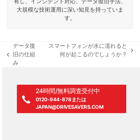
有し、インシデント対応、データ復旧手法、
大規模な技術運用に深い知見を持っていま
す。
データ復
スマートフォンが水に濡れると
次
旧の仕組
何が起こるのでしょうか？
前
の
み
の
記
記
事:
事:
24時間/無料調査受付中
0120-944-878または
JAPAN@DRIVESAVERS.COM