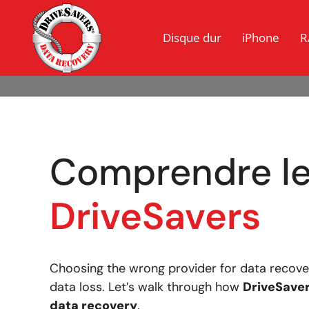
Disque dur
iPhone
R
Comprendre l
DriveSavers
Choosing the wrong provider for data recove
data loss. Let’s walk through how
DriveSaver
data recovery
.