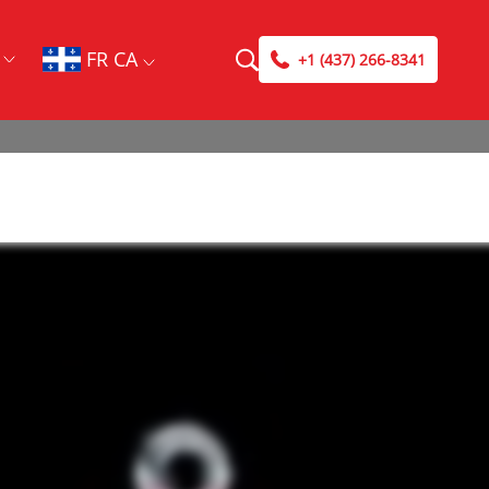
FR CA
+1 (437) 266-8341