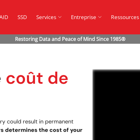
AID
SSD
Services
Entreprise
Ressources
e
coût de
ry could result in permanent
s determines the cost of your