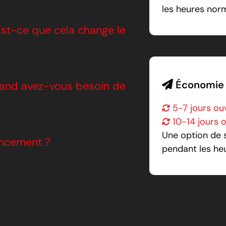
les heures nor
Est-ce que cela change le
Économie
and avez-vous besoin de
5-7 jours ou
10-14 jours o
Une option de s
ancement ?
pendant les he