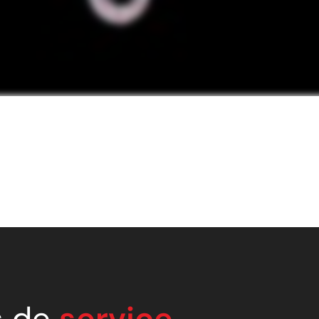
s de
service