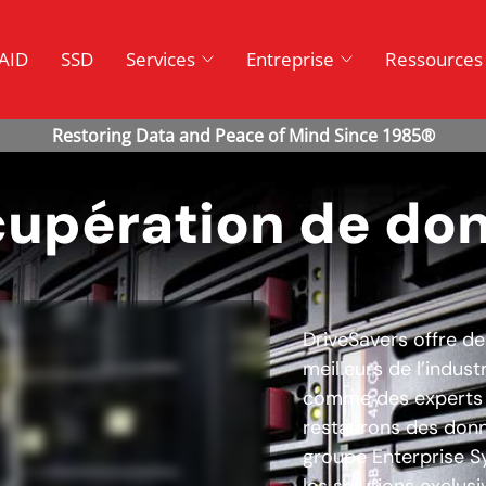
AID
SSD
Services
Entreprise
Ressources
cupération de do
DriveSavers offre d
meilleurs de l’indust
comme des experts f
restaurons des donné
groupe Enterprise S