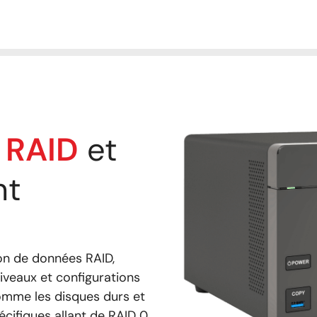
s RAID
et
nt
ion de données RAID,
niveaux et configurations
comme les disques durs et
écifiques allant de RAID 0