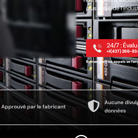
les solutions exclus
plus élevé de l’indus
24/7 : Évalu
+1(437) 266-83
Remarque : les appels se fero
Aucune divul
Approuvé par le fabricant
données