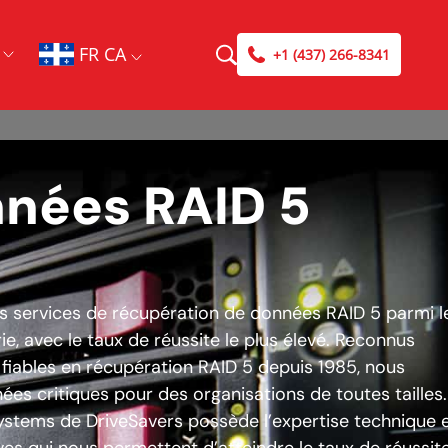
FR CA
+1 (437) 266-8341
nnées RAID 5
es services de récupération de données RAID 5 parmi l
rie, avec le taux de réussite le plus élevé. Reconnus
iables en récupération RAID 5 depuis 1985, nous
es critiques pour des organisations de toutes tailles.
ystems de DriveSavers possède l’expertise technique 