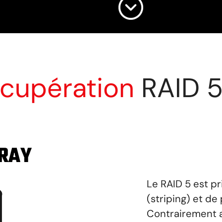
écupération
RAID 
Le RAID 5 est p
(striping) et de 
Contrairement a