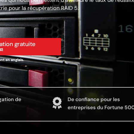
ives qui nous permettent d’atteindre le taux de réussite
trie pour la récupération RAID 5.
ation gratuite
41
nt en anglais.
gation de
De confiance pour les
entreprises du Fortune 50