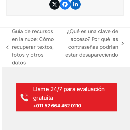
Twitter
Facebook
LinkedIn
Guía de recursos
¿Qué es una clave de
en la nube: Cómo
acceso? Por qué las
siguiente
recuperar textos,
contraseñas podrían
entrada
entrada:
fotos y otros
estar desapareciendo
anterior:
datos
Llame 24/7 para evaluación
gratuita
+011 52 664 452 0110