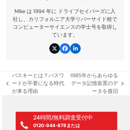
Mike は 1994 年に ドライブセイバーズに入
社し、カリフォルニア大学リバーサイド校で
コンピューターサイエンスの学士号を取得し
ています。
ツ
フ
LinkedIn
イ
ェ
ッ
イ
タ
ス
ー
ブ
パスキーとは？パスワ
1985年からあらゆる
ッ
ク
ードが不要になる時代
データ記憶装置のデ
前
次
が来る理由
ータを復旧
の
の
記
記
事:
事:
24時間/無料調査受付中
0120-944-878または