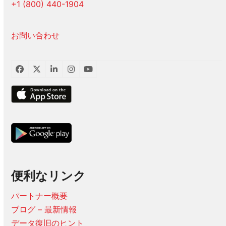
+1 (800) 440-1904
お問い合わせ
フ
ツ
LinkedIn
イ
ユ
ェ
イ
ン
ー
イ
ッ
ス
チ
ス
タ
タ
ュ
ブ
ー
グ
ー
ッ
ラ
ブ
ク
ム
便利なリンク
パートナー概要
ブログ – 最新情報
データ復旧のヒント