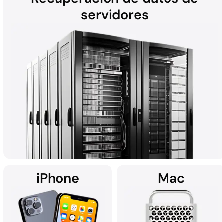
servidores
Las unidades de disco duro (HDD) que se encuentran en
computadoras portátiles, de escritorio, dispositivos externos y
discos duros con helio pueden ser susceptibles a la pérdida de
datos debido a fallas de hardware, daños físicos, malware y
más. Tanto si el equipo es Mac, Windows o parte de un RAID,
todas las recuperaciones de discos duros se realizan en la sala
limpia de última generación de DriveSavers.
iPhone
Mac
Utilizando soluciones de recuperación de datos personalizadas,
DriveSavers se especializa en la recuperación de datos de