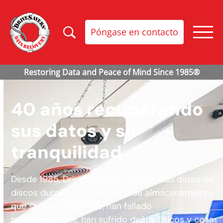
Póngase en contacto
40 años recuperando
sus datos y su
tranquilidad
Desde 1985, DriveSavers ha recuperado datos de
discos duros y otros medios de almacenamiento
que se han bloqueado, han fallado
mecánicamente, han sufrido daños físicos y cosas