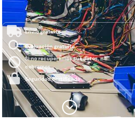
Envío gratuito
Evaluación gratuita
Si no recuperamos sus datos, no
cobramos
Seguridad certificada