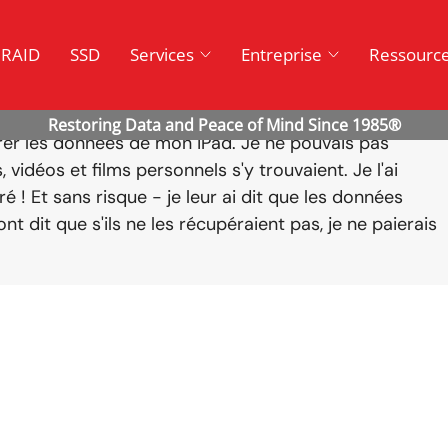
RAID
SSD
Services
Entreprise
Ressourc
érer les données de mon iPad. Je ne pouvais pas
vidéos et films personnels s'y trouvaient. Je l'ai
é ! Et sans risque - je leur ai dit que les données
ont dit que s'ils ne les récupéraient pas, je ne paierais