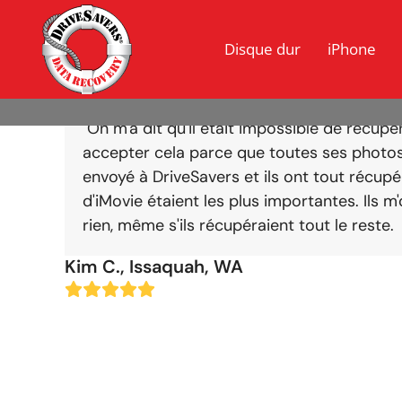
Disque dur
iPhone
"On m'a dit qu'il était impossible de récup
accepter cela parce que toutes ses photos, 
envoyé à DriveSavers et ils ont tout récupér
d'iMovie étaient les plus importantes. Ils m'
rien, même s'ils récupéraient tout le reste.
Kim C., Issaquah, WA
Evaluation:
5