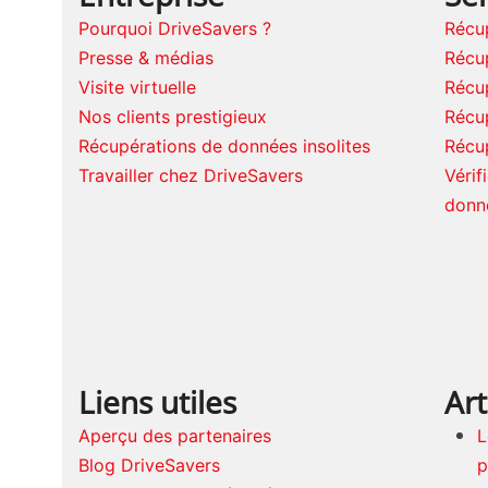
Pourquoi DriveSavers ?
Récu
Presse & médias
Récu
Visite virtuelle
Récu
Nos clients prestigieux
Récu
Récupérations de données insolites
Récu
Travailler chez DriveSavers
Vérif
donn
Liens utiles
Art
Aperçu des partenaires
L
Blog DriveSavers
p