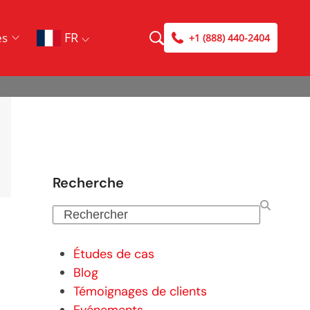
FR
es
+1 (888) 440-2404
Recherche
Rechercher
Études de cas
Blog
Témoignages de clients