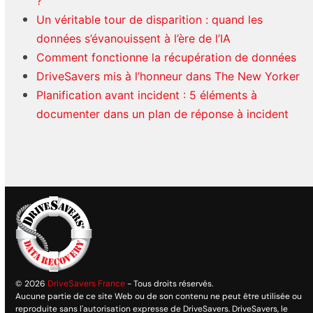
?
Un véritable tour de disparition : quand les
données s’évanouissent à l’ère de l’IA
Comment fonctionne la récupération de données
DriveSavers mis à l’honneur dans The New Yorker
Planification avant incident : 5 éléments à
documenter dans un plan de réponse à incident
© 2026
DriveSavers France
- Tous droits réservés.
Aucune partie de ce site Web ou de son contenu ne peut être utilisée ou
reproduite sans l'autorisation expresse de DriveSavers. DriveSavers, le