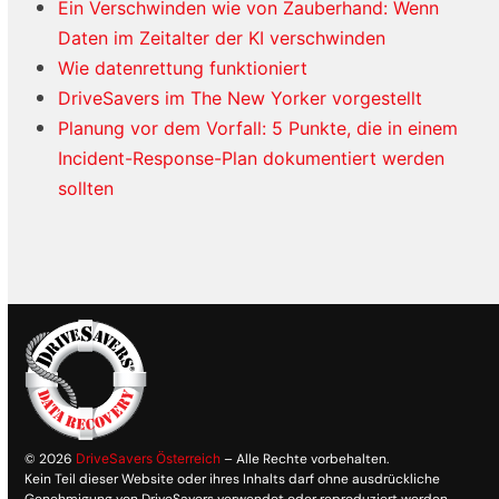
Ein Verschwinden wie von Zauberhand: Wenn
Daten im Zeitalter der KI verschwinden
Wie datenrettung funktioniert
DriveSavers im The New Yorker vorgestellt
Planung vor dem Vorfall: 5 Punkte, die in einem
Incident-Response-Plan dokumentiert werden
sollten
© 2026
DriveSavers Österreich
– Alle Rechte vorbehalten.
Kein Teil dieser Website oder ihres Inhalts darf ohne ausdrückliche