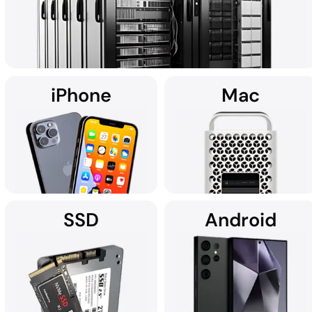
physiques, de logiciels malveillants, et bien plus encore. Que
l'ordinateur soit un Mac, un Windows ou qu'il fasse partie d'un
système RAID, toutes les récupérations de disques durs sont
effectuées dans la salle blanche à la pointe de la technologie de
DriveSavers.
iPhone
Mac
En utilisant des solutions de récupération de données
personnalisées, DriveSavers se spécialise dans la récupération
de données de tous les serveurs de grande capacité, y compris
les configurations de serveurs RAID, NAS, SAN et multi-disques.
SSD
Android
Il n'est pas étonnant que les
Si vous recherchez des
fournisseurs de services
services de récupération de
Apple recommandent
données pour votre iPhone
souvent DriveSavers.