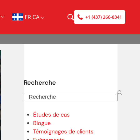
FR CA
+1 (437) 266-8341
Recherche
Recherche
Études de cas
Blogue
Témoignages de clients