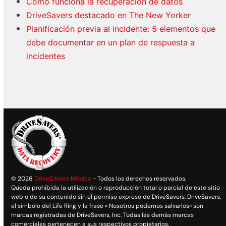
Cómo funciona la recuperación de datos
DriveSavers destacado en The New Yorker
Planificación previa al incidente: 5 elementos que
debe documentar en un plan de respuesta a
incidentes
© 2026
DriveSavers México
- Todos los derechos reservados.
Queda prohibida la utilización o reproducción total o parcial de este sitio
web o de su contenido sin el permiso expreso de DriveSavers. DriveSavers,
el símbolo del Life Ring y la frase « Nosotros podemos salvarlos» son
marcas registradas de DriveSavers, Inc. Todas las demás marcas
comerciales pertenecen a sus respectivos propietarios.