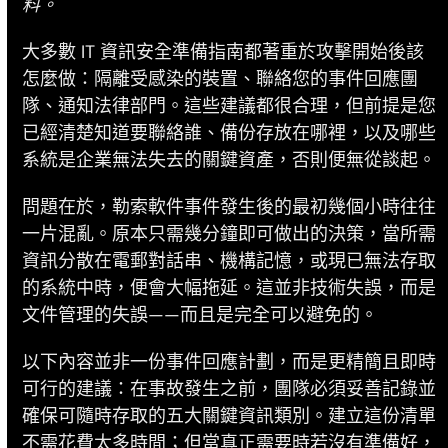
料。
大多數 IT 資訊安全準備指南都著重於攻擊開始後該
怎麼做：隔離受感染的裝置、聯絡您的事件回應團
隊、通知法律部門。這些建議都很合理，但前提是您
已經清楚知道要聯絡誰、備份存放在哪裡，以及哪些
系統是企業無法失去的關鍵資產，否則便無從談起。
問題在於，勒索軟件事件發生後的最初幾個小時往往
一片混亂。原本只需幾分鐘即可做出的決策，當所需
資訊分散在電郵對話串、機構記憶，或現已無法存取
的系統中時，便會大幅拖延。這並非技術失誤，而是
文件管理的失誤——而且是完全可以避免的。
以下內容並非一份事件回應計劃，而是更精簡且即時
可行的建議：在事故發生之前，團隊必須妥善記錄並
確保可隨時存取的五大關鍵資訊類別。建立這份清單
不需花費太多時間；但當真正需要時若沒有準備好，