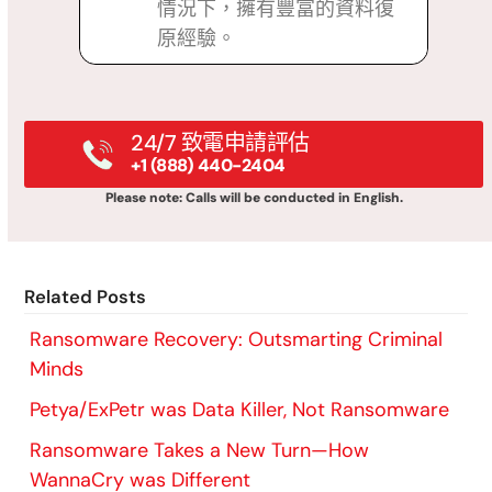
情況下，擁有豐富的資料復
原經驗。
24/7 致電申請評估
+1 (888) 440-2404
Please note: Calls will be conducted in English.
Related Posts
Ransomware Recovery: Outsmarting Criminal
Minds
Petya/ExPetr was Data Killer, Not Ransomware
Ransomware Takes a New Turn—How
WannaCry was Different