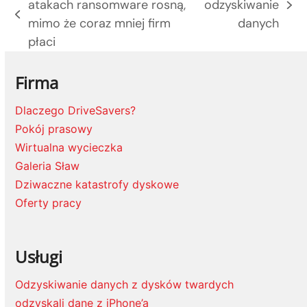
atakach ransomware rosną,
odzyskiwanie
next
previous
mimo że coraz mniej firm
danych
post:
post:
płaci
Firma
Dlaczego DriveSavers?
Pokój prasowy
Wirtualna wycieczka
Galeria Sław
Dziwaczne katastrofy dyskowe
Oferty pracy
Usługi
Odzyskiwanie danych z dysków twardych
odzyskali dane z iPhone’a