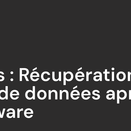
s : Récupératio
 de données ap
ware