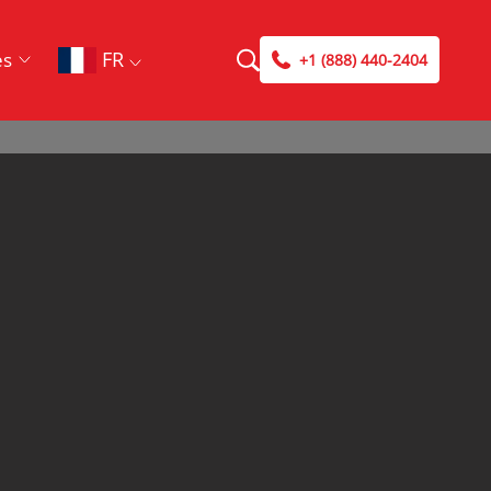
FR
es
+1 (888) 440-2404