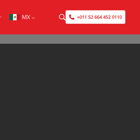
MX
+011 52 664 452 0110