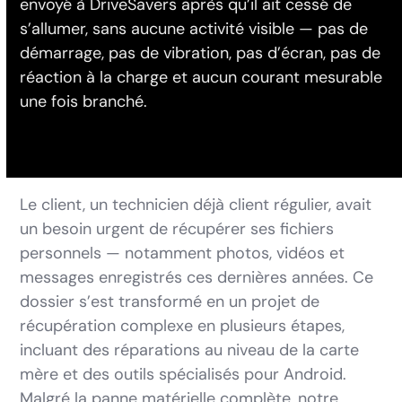
envoyé à DriveSavers après qu’il ait cessé de
s’allumer, sans aucune activité visible — pas de
démarrage, pas de vibration, pas d’écran, pas de
réaction à la charge et aucun courant mesurable
une fois branché.
Le client, un technicien déjà client régulier, avait
un besoin urgent de récupérer ses fichiers
personnels — notamment photos, vidéos et
messages enregistrés ces dernières années. Ce
dossier s’est transformé en un projet de
récupération complexe en plusieurs étapes,
incluant des réparations au niveau de la carte
mère et des outils spécialisés pour Android.
Malgré la panne matérielle complète, notre