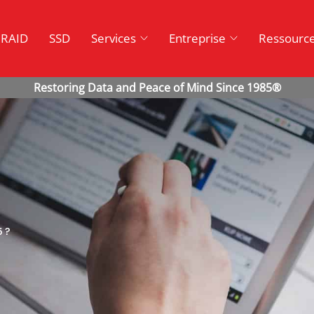
RAID
SSD
Services
Entreprise
Ressourc
5 ?