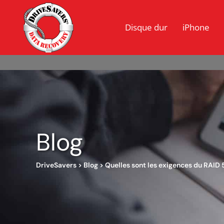
Disque dur
iPhone
Blog
DriveSavers
>
Blog
>
Quelles sont les exigences du RAID 