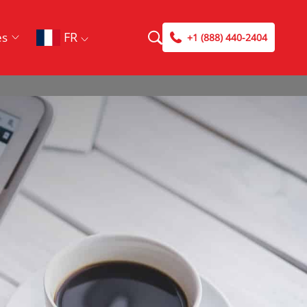
FR
es
+1 (888) 440-2404