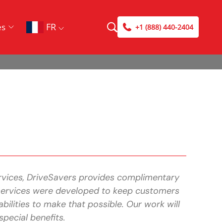
FR
es
+1 (888) 440-2404
rvices, DriveSavers provides complimentary
 services were developed to keep customers
ilities to make that possible. Our work will
pecial benefits.