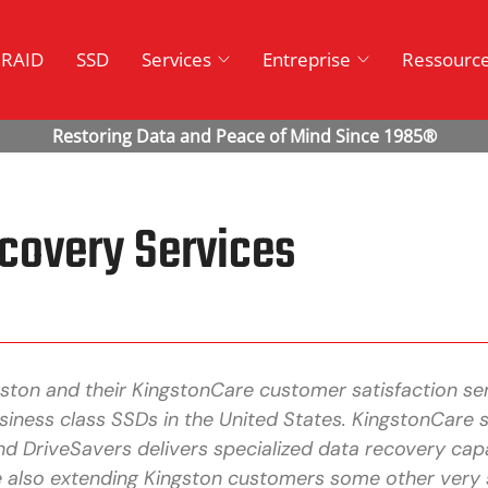
RAID
SSD
Services
Entreprise
Ressourc
covery Services
ston and their KingstonCare customer satisfaction se
siness class SSDs in the United States. KingstonCare
nd DriveSavers delivers specialized data recovery capab
e also extending Kingston customers some other very s